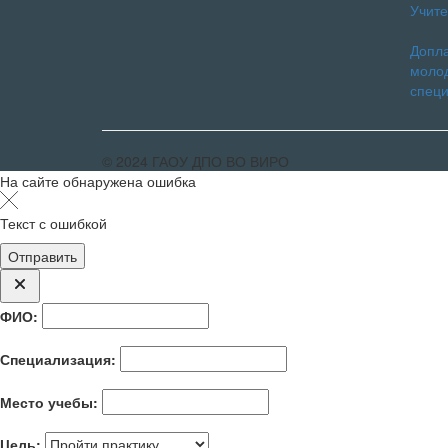
Учит
Допл
моло
спец
© 2024 ГАОУ ДПО ВО ВИРО
На сайте обнаружена ошибка
Текст с ошибкой
ФИО:
Специализация:
Место учебы:
Цель: