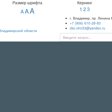
Размер шрифта
Кернинг
1
2
3
A
A
A
г. Владимир, пр. Ленина 
+7 (906) 610-28-83
cko.viro33@yandex.ru
Владимирской области