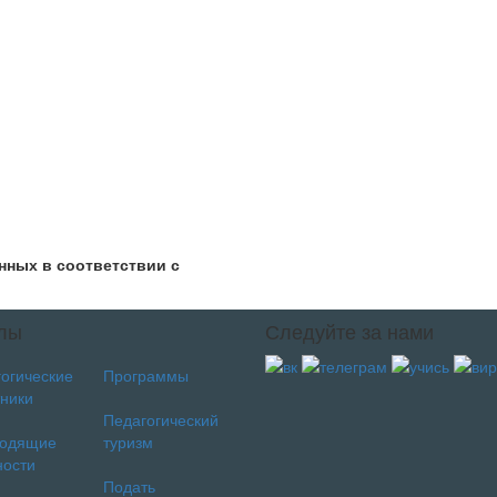
нных в соответствии с
политикой конфиденциальности
лы
Следуйте за нами
огические
Программы
ники
Педагогический
водящие
туризм
ности
Подать