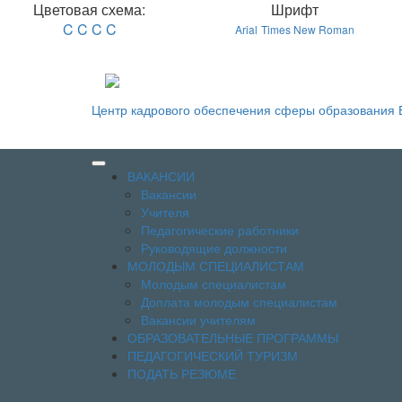
Цветовая схема:
Шрифт
C
C
C
C
Arial
Times New Roman
Центр кадрового обеспечения сферы образования 
ВАКАНСИИ
Вакансии
Учителя
Педагогические работники
Руководящие должности
МОЛОДЫМ СПЕЦИАЛИСТАМ
Молодым специалистам
Доплата молодым специалистам
Вакансии учителям
ОБРАЗОВАТЕЛЬНЫЕ ПРОГРАММЫ
ПЕДАГОГИЧЕСКИЙ ТУРИЗМ
ПОДАТЬ РЕЗЮМЕ