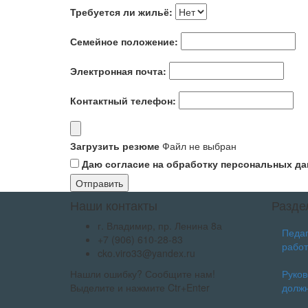
Требуется ли жильё:
Семейное положение:
Электронная почта:
Контактный телефон:
Загрузить резюме
Файл не выбран
Даю согласие на обработку персональных да
Отправить
Наши контакты
Разде
г. Владимир, пр. Ленина 8а
Педаг
+7 (906) 610-28-83
работ
cko.viro33@yandex.ru
Нашли ошибку? Сообщите нам!
Руко
Выделите и нажмите Ctr+Enter
долж