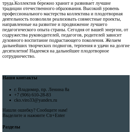
труда.Коллектив бережно хранит и развивает лучшие
традиции отечественного образования. Высокий уровень
профессионального мастерства коллектива и плодотворная
деятельность позволили реализовать совместные проекты,
направленные на развитие и продвижение лучшего
педагогического опыта страны. Сегодня от вашей энергии, от
содружества руководителей, педагогов, родителей зависит
духовного воспитание подрастающего поколения. Желаем
дальнейших творческих подвигов, терпения и удачи на долгие
десятилетия! Надеемся на дальнейшее плодотворное
сотрудничество.
Наши контакты
г. Владимир, пр. Ленина 8а
+7 (906) 610-28-83
cko.viro33@yandex.ru
Нашли ошибку? Сообщите нам!
Выделите и нажмите Ctr+Enter
Разделы