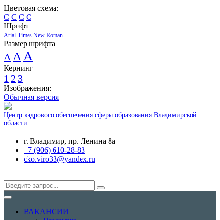
Цветовая схема:
C
C
C
C
Шрифт
Arial
Times New Roman
Размер шрифта
A
A
A
Кернинг
1
2
3
Изображения:
Обычная версия
Центр кадрового обеспечения сферы образования Владимирской
области
г. Владимир, пр. Ленина 8а
+7 (906) 610-28-83
cko.viro33@yandex.ru
ВАКАНСИИ