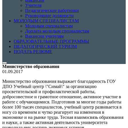
Вакансии
Учителя
Педагогические работники
Руководящие должности
МОЛОДЫМ СПЕЦИАЛИСТАМ
Молодым специалистам
Доплата молодым специалистам
Вакансии учителям
ОБРАЗОВАТЕЛЬНЫЕ ПРОГРАММЫ
ПЕДАГОГИЧЕСКИЙ ТУРИЗМ
ПОДАТЬ РЕЗЮМЕ
Министерство образования
01.09.2017
Министерство образования выражает благодарность ГОУ
ДПО Учебный центр \"Симай\" за организацию
просветительской и профилактической работы,
добросовестное и грамотное отношение, активное участие в
работе с обучающимися. Подготовив за многие годы работы
более 100 тысяч специалистов, учебный центр развивается в
ногу со временем и чутко реагирует на изменения в
экономике и на рынке труда. Тесная взаимосвязь образования
и науки, а также активная деятельность университета
позволила ему достичь значимых успехов.