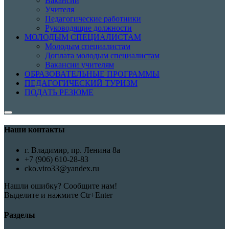
Вакансии
Учителя
Педагогические работники
Руководящие должности
МОЛОДЫМ СПЕЦИАЛИСТАМ
Молодым специалистам
Доплата молодым специалистам
Вакансии учителям
ОБРАЗОВАТЕЛЬНЫЕ ПРОГРАММЫ
ПЕДАГОГИЧЕСКИЙ ТУРИЗМ
ПОДАТЬ РЕЗЮМЕ
Наши контакты
г. Владимир, пр. Ленина 8а
+7 (906) 610-28-83
cko.viro33@yandex.ru
Нашли ошибку? Сообщите нам!
Выделите и нажмите Ctr+Enter
Разделы