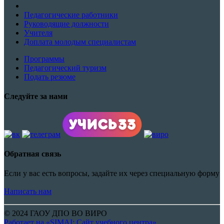
Педагогические работники
Руководящие должности
Учителя
Доплата молодым специалистам
Программы
Педагогический туризм
Подать резюме
Следуйте за нами
Обратная связь
Если у вас есть вопросы, задайте их через специальную форму
Написать нам
© 2024 ГАОУ ДПО ВО ВИРО
Работает на «SIMAI: Сайт учебного центра»