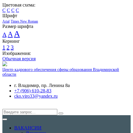
Цветовая схема:
C
C
C
C
Шрифт
Arial
Times New Roman
Размер шрифта
A
A
A
Кернинг
1
2
3
Изображения:
Обычная версия
Центр кадрового обеспечения сферы образования Владимирской
области
г. Владимир, пр. Ленина 8а
+7 (906) 610-28-83
cko.viro33@yandex.ru
ВАКАНСИИ