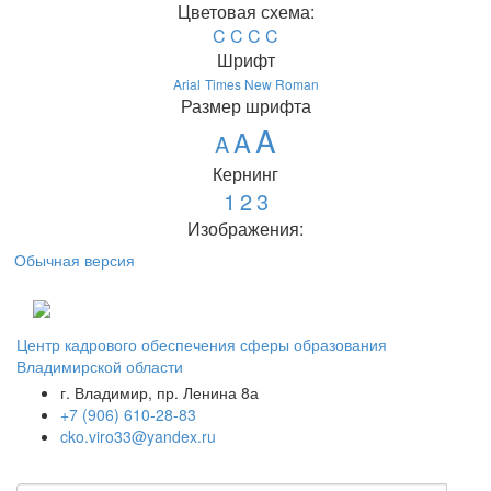
Цветовая схема:
C
C
C
C
Шрифт
Arial
Times New Roman
Размер шрифта
A
A
A
Кернинг
1
2
3
Изображения:
Обычная версия
Центр кадрового обеспечения сферы образования
Владимирской области
г. Владимир, пр. Ленина 8а
+7 (906) 610-28-83
cko.viro33@yandex.ru