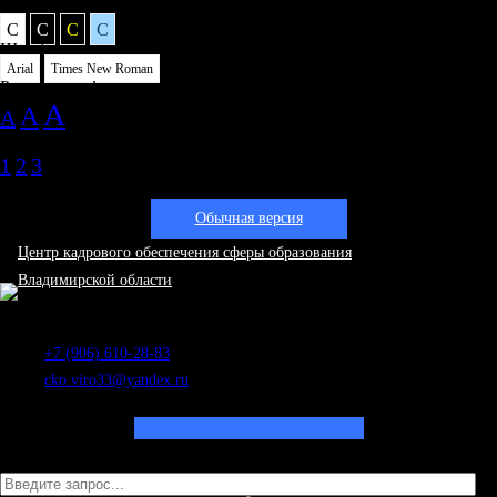
Цветовая схема:
C
C
C
C
Шрифт
Arial
Times New Roman
Размер шрифта
A
A
A
Кернинг
1
2
3
Изображения:
Обычная версия
Центр кадрового обеспечения сферы образования
Владимирской области
г. Владимир, пр. Ленина 8а
+7 (906) 610-28-83
cko.viro33@yandex.ru